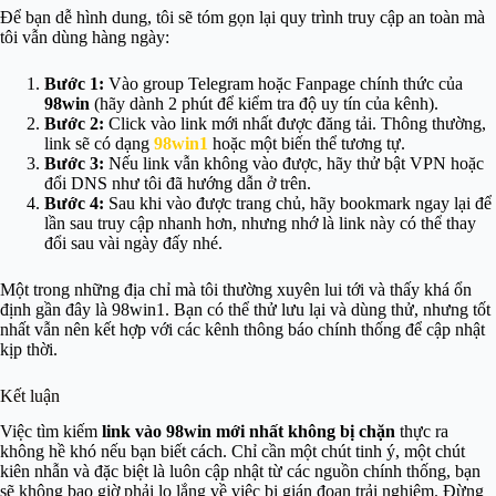
Để bạn dễ hình dung, tôi sẽ tóm gọn lại quy trình truy cập an toàn mà
tôi vẫn dùng hàng ngày:
Bước 1:
Vào group Telegram hoặc Fanpage chính thức của
98win
(hãy dành 2 phút để kiểm tra độ uy tín của kênh).
Bước 2:
Click vào link mới nhất được đăng tải. Thông thường,
link sẽ có dạng
98win1
hoặc một biến thể tương tự.
Bước 3:
Nếu link vẫn không vào được, hãy thử bật VPN hoặc
đổi DNS như tôi đã hướng dẫn ở trên.
Bước 4:
Sau khi vào được trang chủ, hãy bookmark ngay lại để
lần sau truy cập nhanh hơn, nhưng nhớ là link này có thể thay
đổi sau vài ngày đấy nhé.
Một trong những địa chỉ mà tôi thường xuyên lui tới và thấy khá ổn
định gần đây là 98win1. Bạn có thể thử lưu lại và dùng thử, nhưng tốt
nhất vẫn nên kết hợp với các kênh thông báo chính thống để cập nhật
kịp thời.
Kết luận
Việc tìm kiếm
link vào 98win mới nhất không bị chặn
thực ra
không hề khó nếu bạn biết cách. Chỉ cần một chút tinh ý, một chút
kiên nhẫn và đặc biệt là luôn cập nhật từ các nguồn chính thống, bạn
sẽ không bao giờ phải lo lắng về việc bị gián đoạn trải nghiệm. Đừng