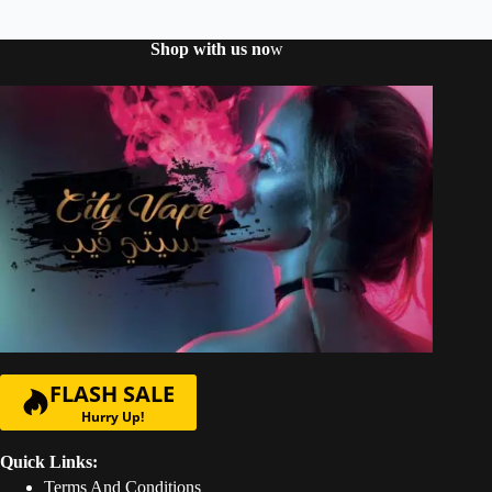
Shop with us no
w
FLASH SALE
Hurry Up!
Quick Links:
Terms And Conditions