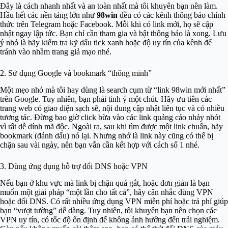
Đây là cách nhanh nhất và an toàn nhất mà tôi khuyên bạn nên làm.
Hầu hết các nền tảng lớn như
98win
đều có các kênh thông báo chính
thức trên Telegram hoặc Facebook. Mỗi khi có link mới, họ sẽ cập
nhật ngay lập tức. Bạn chỉ cần tham gia và bật thông báo là xong. Lưu
ý nhỏ là hãy kiểm tra kỹ dấu tick xanh hoặc độ uy tín của kênh để
tránh vào nhầm trang giả mạo nhé.
2. Sử dụng Google và bookmark “thông minh”
Một mẹo nhỏ mà tôi hay dùng là search cụm từ “link 98win mới nhất”
trên Google. Tuy nhiên, bạn phải tinh ý một chút. Hãy ưu tiên các
trang web có giao diện sạch sẽ, nội dung cập nhật liên tục và có nhiều
tương tác. Đừng bao giờ click bừa vào các link quảng cáo nhảy nhót
vì rất dễ dính mã độc. Ngoài ra, sau khi tìm được một link chuẩn, hãy
bookmark (đánh dấu) nó lại. Nhưng nhớ là link này cũng có thể bị
chặn sau vài ngày, nên bạn vẫn cần kết hợp với cách số 1 nhé.
3. Dùng ứng dụng hỗ trợ đổi DNS hoặc VPN
Nếu bạn ở khu vực mà link bị chặn quá gắt, hoặc đơn giản là bạn
muốn một giải pháp “một lần cho tất cả”, hãy cân nhắc dùng VPN
hoặc đổi DNS. Có rất nhiều ứng dụng VPN miễn phí hoặc trả phí giúp
bạn “vượt tường” dễ dàng. Tuy nhiên, tôi khuyên bạn nên chọn các
VPN uy tín, có tốc độ ổn định để không ảnh hưởng đến trải nghiệm.