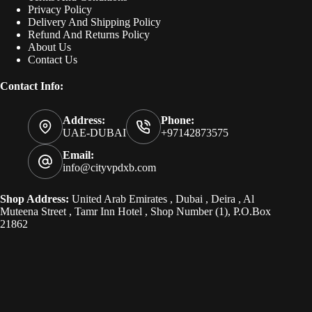
Privacy Policy
Delivery And Shipping Policy
Refund And Returns Policy
About Us
Contact Us
Contact Info:
Address:
Phone:
UAE-DUBAI
+97142873575
Email:
info@cityvpdxb.com
Shop Address:
United Arab Emirates , Dubai , Deira , Al
Muteena Street , Tamr Inn Hotel , Shop Number (1), P.O.Box
21862