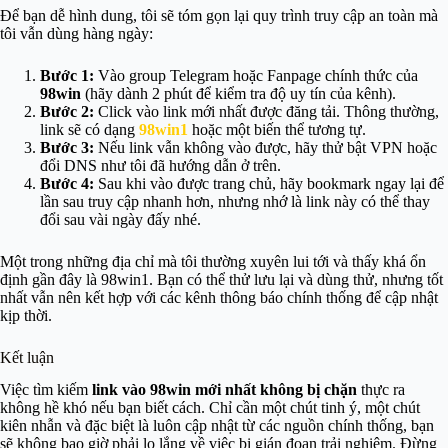
Để bạn dễ hình dung, tôi sẽ tóm gọn lại quy trình truy cập an toàn mà
tôi vẫn dùng hàng ngày:
Bước 1:
Vào group Telegram hoặc Fanpage chính thức của
98win
(hãy dành 2 phút để kiểm tra độ uy tín của kênh).
Bước 2:
Click vào link mới nhất được đăng tải. Thông thường,
link sẽ có dạng
98win1
hoặc một biến thể tương tự.
Bước 3:
Nếu link vẫn không vào được, hãy thử bật VPN hoặc
đổi DNS như tôi đã hướng dẫn ở trên.
Bước 4:
Sau khi vào được trang chủ, hãy bookmark ngay lại để
lần sau truy cập nhanh hơn, nhưng nhớ là link này có thể thay
đổi sau vài ngày đấy nhé.
Một trong những địa chỉ mà tôi thường xuyên lui tới và thấy khá ổn
định gần đây là 98win1. Bạn có thể thử lưu lại và dùng thử, nhưng tốt
nhất vẫn nên kết hợp với các kênh thông báo chính thống để cập nhật
kịp thời.
Kết luận
Việc tìm kiếm
link vào 98win mới nhất không bị chặn
thực ra
không hề khó nếu bạn biết cách. Chỉ cần một chút tinh ý, một chút
kiên nhẫn và đặc biệt là luôn cập nhật từ các nguồn chính thống, bạn
sẽ không bao giờ phải lo lắng về việc bị gián đoạn trải nghiệm. Đừng