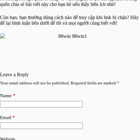
quên chia sẻ bài viết này cho bạn bè nếu thấy hữu ích nhé!
Còn bạn, bạn thường dùng cách nào để truy cập khi link bị chặn? Hãy
để lại bình luận bên dưới để tôi và mọi người cùng biết với!
Leave a Reply
Your email address will not be published.
Required fields are marked
*
Name
*
Email
*
Website