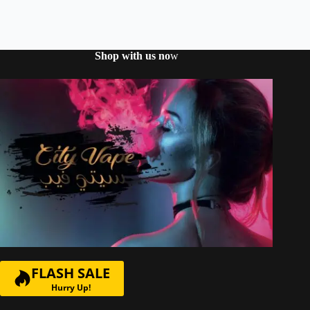
Shop with us no
w
FLASH SALE
Hurry Up!