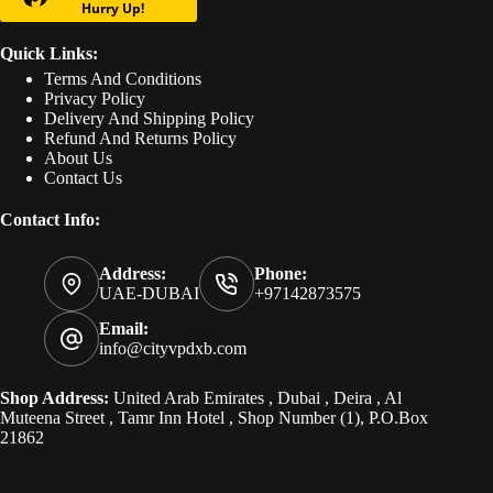
Hurry Up!
Quick Links:
Terms And Conditions
Privacy Policy
Delivery And Shipping Policy
Refund And Returns Policy
About Us
Contact Us
Contact Info:
Address:
Phone:
UAE-DUBAI
+97142873575
Email:
info@cityvpdxb.com
Shop Address:
United Arab Emirates , Dubai , Deira , Al
Muteena Street , Tamr Inn Hotel , Shop Number (1), P.O.Box
21862