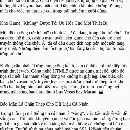
quả đều rất ấn tượng. Giao diện responsive, tự động co giãn vừa vặn,
không bị vỡ layout hay mất chữ. Đây chính là minh chứng rõ ràng
nhất cho việc họ thực sự coi trọng trải nghiệm người dùng.
Kho Game “Khủng” Được Tối Ưu Hóa Cho Mọi Thiết Bị
Một điểm cộng cực lớn nữa chính là sự đa dạng trong kho trò chơi. Từ
cá cược thể thao, casino trực tuyến, slot game cho đến các trò chơi
truyền thống của châu Á, tất cả đều được tích hợp trên một nền tảng
duy nhất. Nhưng điều làm tôi thực sự hài lòng là cách họ tối ưu hóa
từng trò chơi.
Không cần phải tải ứng dụng cồng kềnh, bạn có thể chơi trực tiếp trên
trình duyệt web. Công nghệ HTML5 được áp dụng triệt để, giúp đồ
họa sắc nét, âm thanh sống động và không bị giật lag. Đặc biệt, các
bàn chơi casino trực tuyến (live casino) được phát trực tiếp từ studio
với chất lượng hình ảnh 4K, mang lại cảm giác như bạn đang ngồi
trong một sòng bạc thực thụ ở Las Vegas hay Macau. 🎰
Bảo Mật: Lá Chắn Thép Cho Dữ Liệu Cá Nhân
Trong thời đại mà thông tin cá nhân là “vàng”, việc bảo mật là vấn đề
sống còn. Tôi luôn khuyên bạn bè và độc giả của mình rằng, đừng bao
giờ tham gia vào bất kỳ nền tảng nào mà không có chứng chỉ bảo mật
rõ ràng. Fun88 sử dụng công nghệ mã hóa SSL 128-bit tiêu chuẩn